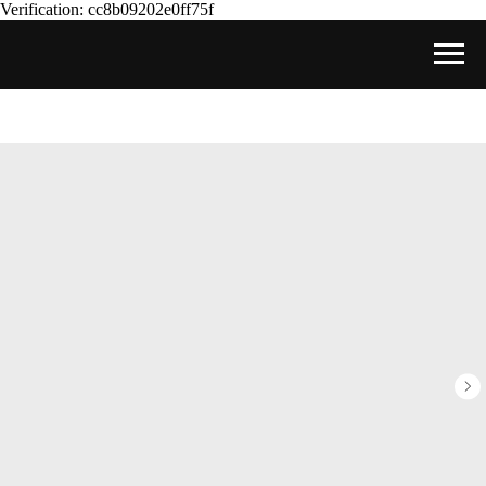
Verification: cc8b09202e0ff75f