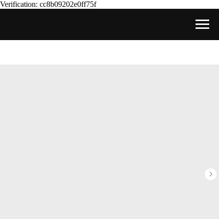
Verification: cc8b09202e0ff75f