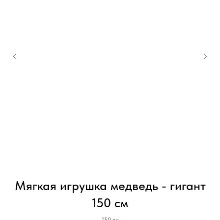
Мягкая игрушка медведь - гигант
М
150 см
150 см