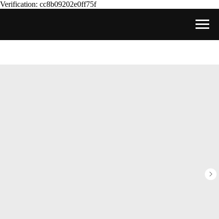
Verification: cc8b09202e0ff75f