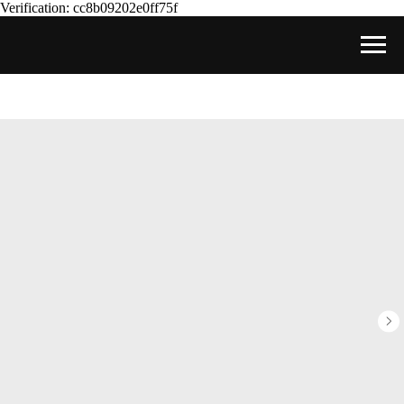
Verification: cc8b09202e0ff75f